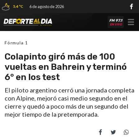
5.4 ºC
6 de agosto de 2026
FM 97.1
Tog
EN VIVO
nav
Fórmula 1
Colapinto giró más de 100
vueltas en Bahrein y terminó
6° en los test
El piloto argentino cerró una jornada completa
con Alpine, mejoró casi medio segundo en el
cierre y quedó a poco más de un segundo del
mejor tiempo de la pretemporada.