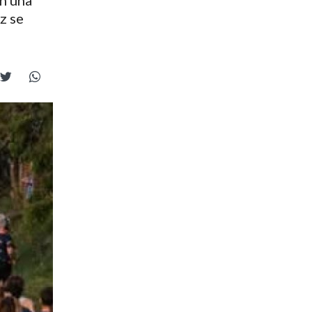
En una
z se