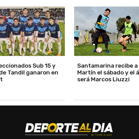
arina recibe a San
Los Pumas se prepara
el sábado y el árbitro
enfrentar a Sudáfric
rcos Liuzzi