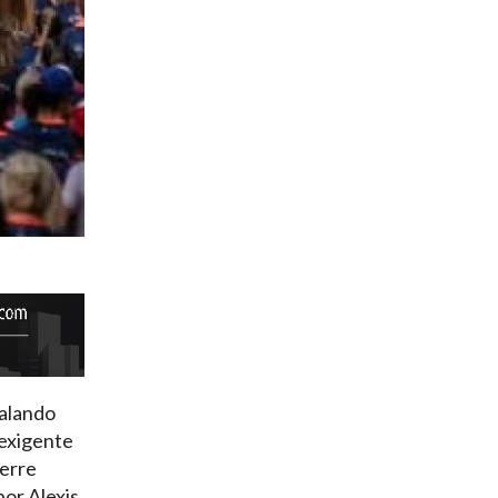
calando
 exigente
ierre
por Alexis