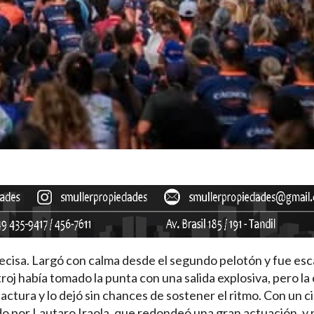
recisa. Largó con calma desde el segundo pelotón y fue es
roj había tomado la punta con una salida explosiva, pero la
tura y lo dejó sin chances de sostener el ritmo. Con un c
do por Lautaro Iraola, que redondeó una gran actuación, y 