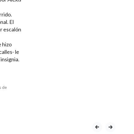
rrido.
nal. El
r escalón
e hizo
alles- le
insignia.
s de
prev
next