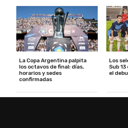
Los seleccionados Sub 15 y
Santam
Sub 13 de Tandil ganaron en
Martín 
el debut
será Ma