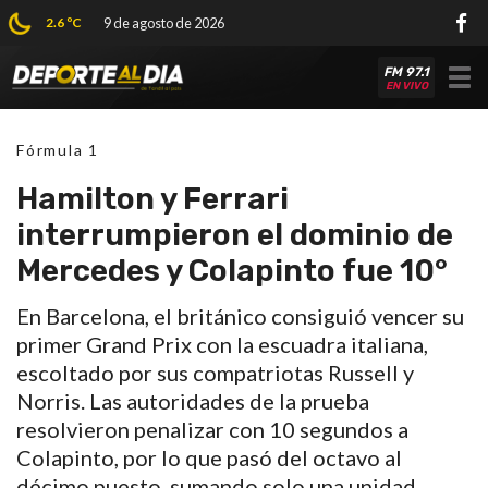
2.6 ºC
9 de agosto de 2026
FM 97.1
Tog
EN VIVO
nav
Fórmula 1
Hamilton y Ferrari
interrumpieron el dominio de
Mercedes y Colapinto fue 10°
En Barcelona, el británico consiguió vencer su
primer Grand Prix con la escuadra italiana,
escoltado por sus compatriotas Russell y
Norris. Las autoridades de la prueba
resolvieron penalizar con 10 segundos a
Colapinto, por lo que pasó del octavo al
décimo puesto, sumando solo una unidad.