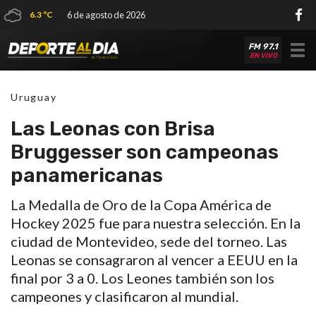
6.3 ºC
6 de agosto de 2026
FM 97.1
Tog
EN VIVO
nav
Uruguay
Las Leonas con Brisa
Bruggesser son campeonas
panamericanas
La Medalla de Oro de la Copa América de
Hockey 2025 fue para nuestra selección. En la
ciudad de Montevideo, sede del torneo. Las
Leonas se consagraron al vencer a EEUU en la
final por 3 a 0. Los Leones también son los
campeones y clasificaron al mundial.