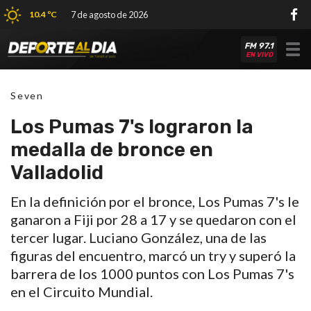
10.4 ºC
7 de agosto de 2026
FM 97.1
Tog
EN VIVO
nav
Seven
Los Pumas 7's lograron la
medalla de bronce en
Valladolid
En la definición por el bronce, Los Pumas 7's le
ganaron a Fiji por 28 a 17 y se quedaron con el
tercer lugar. Luciano González, una de las
figuras del encuentro, marcó un try y superó la
barrera de los 1000 puntos con Los Pumas 7's
en el Circuito Mundial.