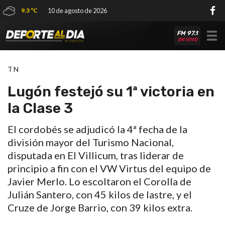
9.3 ºC
10 de agosto de 2026
FM 97.1
Tog
EN VIVO
nav
TN
Lugón festejó su 1ª victoria en
la Clase 3
El cordobés se adjudicó la 4ª fecha de la
división mayor del Turismo Nacional,
disputada en El Villicum, tras liderar de
principio a fin con el VW Virtus del equipo de
Javier Merlo. Lo escoltaron el Corolla de
Julián Santero, con 45 kilos de lastre, y el
Cruze de Jorge Barrio, con 39 kilos extra.