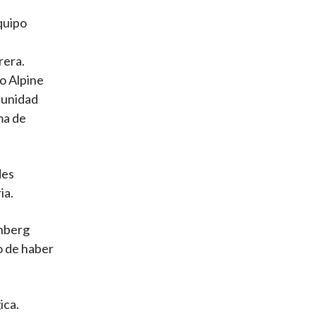
equipo
rera.
po Alpine
 unidad
ma de
des
ia.
enberg
o de haber
ica.