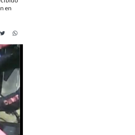
ecibido
en en