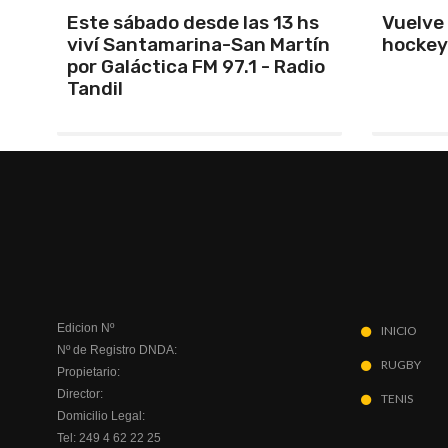
s
Vuelve el torneo oficial de
Unión 
ín
hockey
cerrar 
io
Indepe
Edicion Nº
INICIO
Nº de Registro DNDA:
RUGBY
Propietario:
Director:
TENIS
Domicilio Legal:
Tel: 249 4 62 22 25