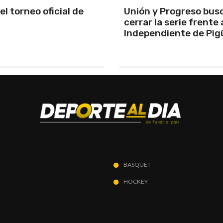
y Progreso busca
Se programó la jornad
la serie frente a
URD
ndiente de Pigüé
BASQUET
HOCKEY