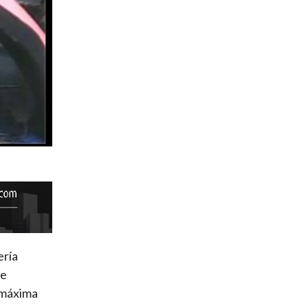
ería
de
a máxima