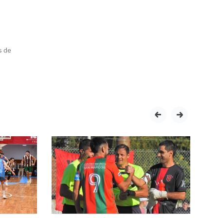
s de
prev
next