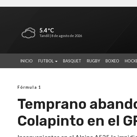
5.4 ºC
Tandil |
8 de agosto de 2026
INICIO
FUTBOL
BASQUET
RUGBY
BOXEO
HOCK
Fórmula 1
Temprano abando
Colapinto en el 