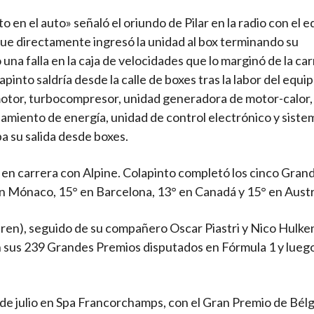
 en el auto» señaló el oriundo de Pilar en la radio con el 
que directamente ingresó la unidad al box terminando su
una falla en la caja de velocidades que lo marginó de la car
apinto saldría desde la calle de boxes tras la labor del equi
otor, turbocompresor, unidad generadora de motor-calor,
miento de energía, unidad de control electrónico y siste
 su salida desde boxes.
 en carrera con Alpine. Colapinto completó los cinco Gran
en Mónaco, 15° en Barcelona, 13° en Canadá y 15° en Austr
ren), seguido de su compañero Oscar Piastri y Nico Hulk
 en sus 239 Grandes Premios disputados en Fórmula 1 y lueg
 de julio en Spa Francorchamps, con el Gran Premio de Bélg