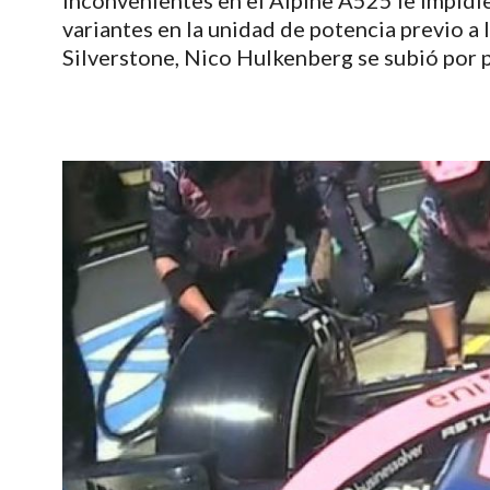
Inconvenientes en el Alpine A525 le impidie
variantes en la unidad de potencia previo a
Silverstone, Nico Hulkenberg se subió por p