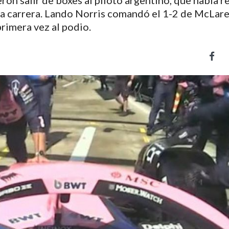
ron salir de boxes al piloto argentino, que había r
 la carrera. Lando Norris comandó el 1-2 de McLar
rimera vez al podio.