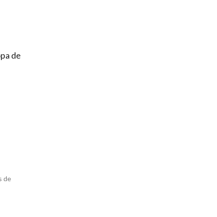
opa de
s de