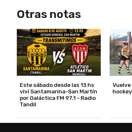
Otras notas
s
Vuelve el torneo oficial de
Unión 
ín
hockey
cerrar 
io
Indepe