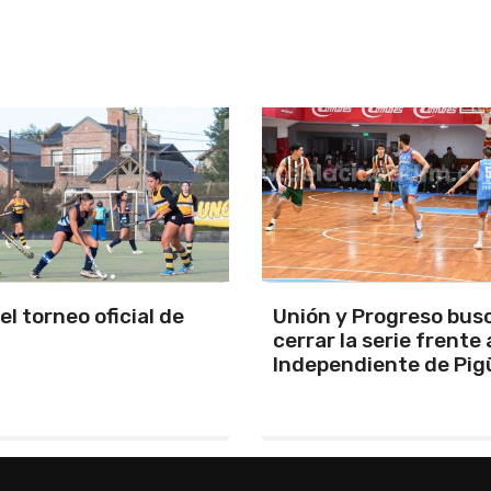
y Progreso busca
Se programó la jornad
la serie frente a
URD
ndiente de Pigüé