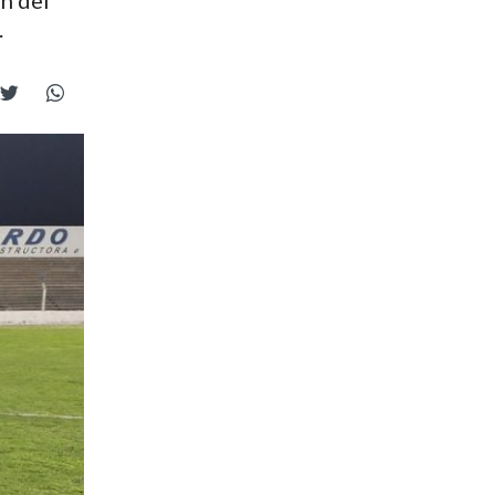
n del
.