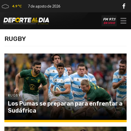
4.9 ºC
7 de agosto de 2026
FM 97.1
Tog
EN VIVO
nav
RUGBY
RUGBY
Los Pumas se preparan para enfrentar a
Sudáfrica