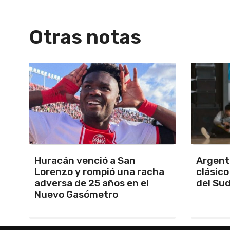
Otras notas
Argentina se quedó con el
El Aper
a
clásico y se clasificó finalista
a sus f
del Sudamericano