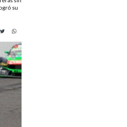
reras sin
ogró su