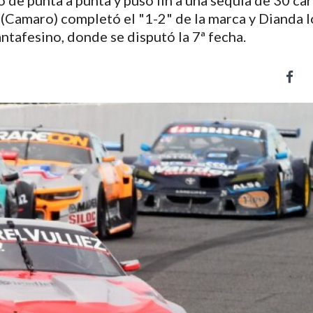
de punta a punta y puso fin a una sequía de 30 car
 (Camaro) completó el "1-2" de la marca y Dianda l
antafesino, donde se disputó la 7ª fecha.