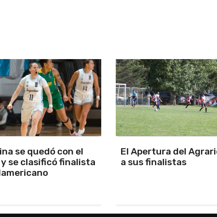
tura del Agrario tiene
Ponce de León le ganó
inalistas
duelo a Vivian y venci
Toay