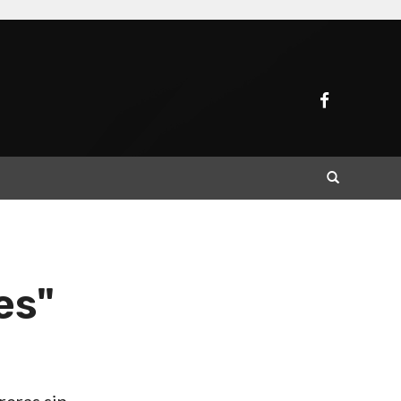
Buscar
es"