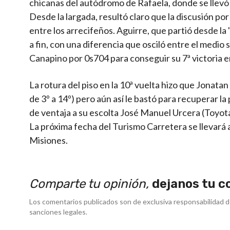
chicanas del autódromo de Rafaela, donde se llevó
Desde la largada, resultó claro que la discusión por
entre los arrecifeños. Aguirre, que partió desde la 
a fin, con una diferencia que osciló entre el medi
Canapino por 0s704 para conseguir su 7ª victoria en
La rotura del piso en la 10ª vuelta hizo que Jonat
de 3º a 14º) pero aún así le bastó para recuperar la
de ventaja a su escolta José Manuel Urcera (Toyota
La próxima fecha del Turismo Carretera se llevará a
Misiones.
Comparte tu opinión,
dejanos tu c
Los comentarios publicados son de exclusiva responsabilidad d
sanciones legales.