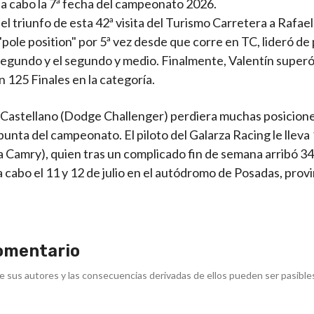
 a cabo la 7ª fecha del campeonato 2026.
 el triunfo de esta 42ª visita del Turismo Carretera a Rafael
"pole position" por 5ª vez desde que corre en TC, lideró de 
o segundo y el segundo y medio. Finalmente, Valentín superó
 125 Finales en la categoría.
an Castellano (Dodge Challenger) perdiera muchas posicion
 punta del campeonato. El piloto del Galarza Racing le llev
 Camry), quien tras un complicado fin de semana arribó 34
 cabo el 11 y 12 de julio en el autódromo de Posadas, provi
omentario
e sus autores y las consecuencias derivadas de ellos pueden ser pasible