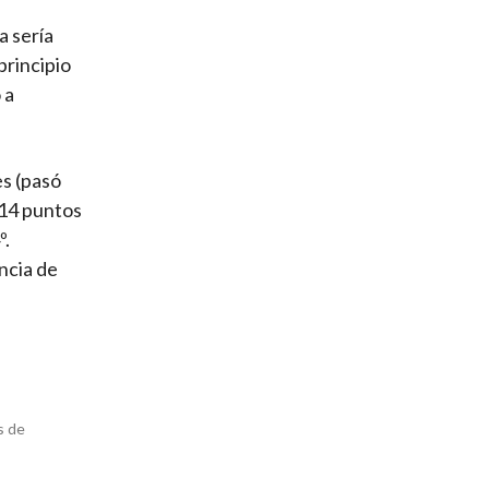
a sería
principio
 a
es (pasó
a 14 puntos
º.
ncia de
s de