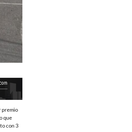
r premio
ro que
to con 3