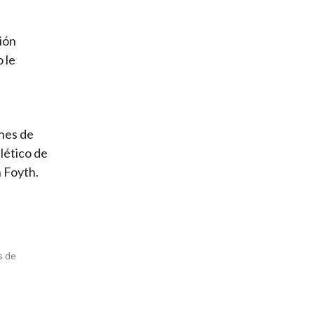
ión
 le
l
ines de
tlético de
n Foyth.
s de