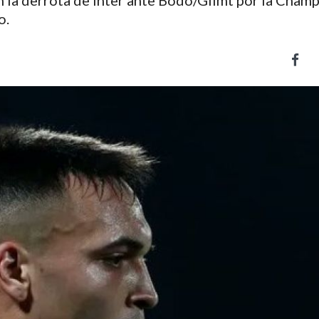
n la derrota de Inter ante Bodo/Glimt por la Cham
o.