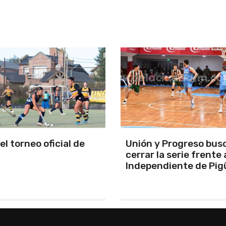
y Progreso busca
Se programó la jornad
la serie frente a
URD
ndiente de Pigüé