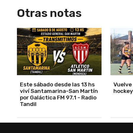
Otras notas
s
Vuelve el torneo oficial de
Unión 
ín
hockey
cerrar 
io
Indepe