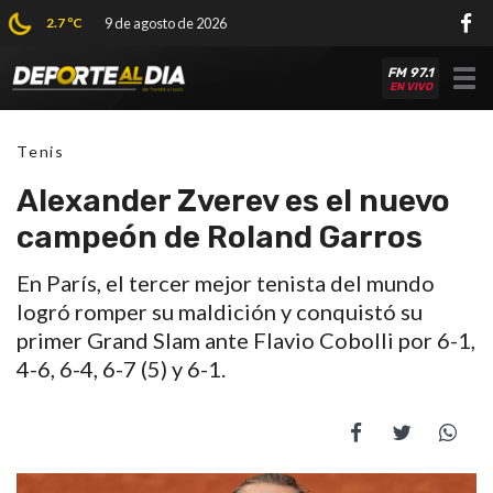
2.7 ºC
9 de agosto de 2026
FM 97.1
Tog
EN VIVO
nav
Tenis
Alexander Zverev es el nuevo
campeón de Roland Garros
En París, el tercer mejor tenista del mundo
logró romper su maldición y conquistó su
primer Grand Slam ante Flavio Cobolli por 6-1,
4-6, 6-4, 6-7 (5) y 6-1.