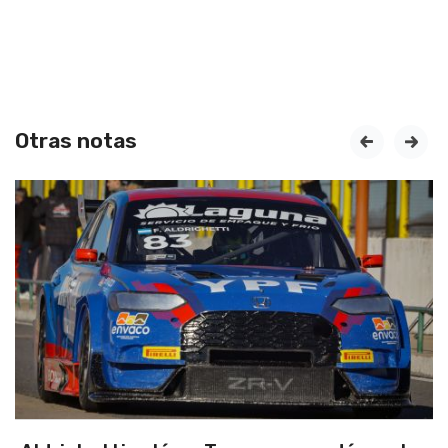
Otras notas
prev
next