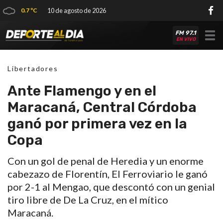
0.7 ºC
10 de agosto de 2026
FM 97.1
Tog
EN VIVO
nav
Libertadores
Ante Flamengo y en el
Maracaná, Central Córdoba
ganó por primera vez en la
Copa
Con un gol de penal de Heredia y un enorme
cabezazo de Florentín, El Ferroviario le ganó
por 2-1 al Mengao, que descontó con un genial
tiro libre de De La Cruz, en el mítico
Maracaná.