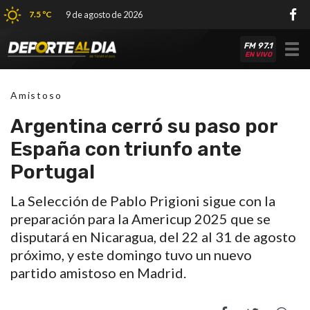
7.5 ºC
9 de agosto de 2026
FM 97.1
Tog
EN VIVO
nav
Amistoso
Argentina cerró su paso por
España con triunfo ante
Portugal
La Selección de Pablo Prigioni sigue con la
preparación para la Americup 2025 que se
disputará en Nicaragua, del 22 al 31 de agosto
próximo, y este domingo tuvo un nuevo
partido amistoso en Madrid.