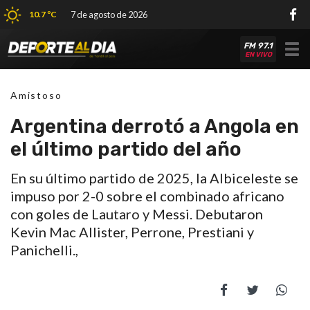
10.7 ºC
7 de agosto de 2026
FM 97.1
Tog
EN VIVO
nav
Amistoso
Argentina derrotó a Angola en
el último partido del año
En su último partido de 2025, la Albiceleste se
impuso por 2-0 sobre el combinado africano
con goles de Lautaro y Messi. Debutaron
Kevin Mac Allister, Perrone, Prestiani y
Panichelli.,