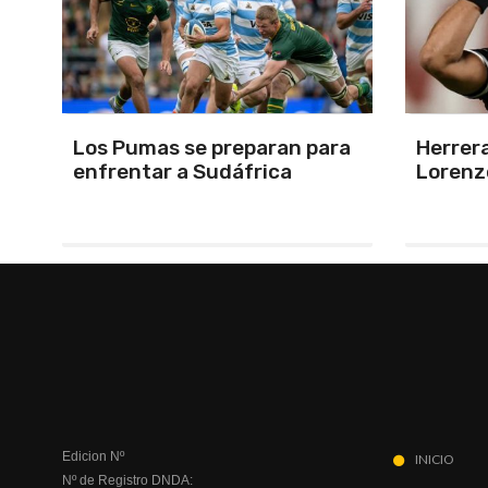
a
Herrera, el árbitro para San
Por la 
Lorenzo-Huracán
Estudi
Ducó
Edicion Nº
INICIO
Nº de Registro DNDA: