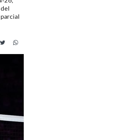
4-26,
 del
 parcial