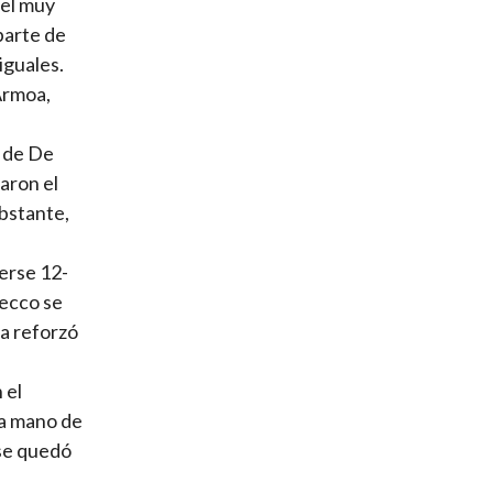
vel muy
parte de
iguales.
Armoa,
s de De
aron el
bstante,
nerse 12-
Cecco se
ia reforzó
 el
la mano de
 se quedó