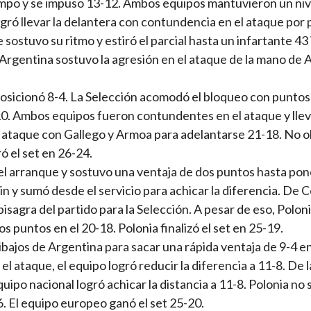
tiempo y se impuso 13-12. Ambos equipos mantuvieron un ni
ogró llevar la delantera con contundencia en el ataque por 
ostuvo su ritmo y estiró el parcial hasta un infartante 43 
 Argentina sostuvo la agresión en el ataque de la mano de 
 posicionó 8-4. La Selección acomodó el bloqueo con punto
 10. Ambos equipos fueron contundentes en el ataque y llev
n ataque con Gallego y Armoa para adelantarse 21-18. No o
ó el set en 26-24.
e el arranque y sostuvo una ventaja de dos puntos hasta po
n y sumó desde el servicio para achicar la diferencia. De 
isagra del partido para la Selección. A pesar de eso, Polon
 puntos en el 20-18. Polonia finalizó el set en 25-19.
tibajos de Argentina para sacar una rápida ventaja de 9-4 en
l ataque, el equipo logró reducir la diferencia a 11-8. De 
quipo nacional logró achicar la distancia a 11-8. Polonia no
16. El equipo europeo ganó el set 25-20.