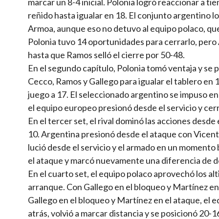
marcar un 8-4 inicial. Polonia logró reaccionar a 
reñido hasta igualar en 18. El conjunto argentino l
Armoa, aunque eso no detuvo al equipo polaco, que s
Polonia tuvo 14 oportunidades para cerrarlo, pero
hasta que Ramos selló el cierre por 50-48.
En el segundo capítulo, Polonia tomó ventaja y se
Cecco, Ramos y Gallego para igualar el tablero en
juego a 17. El seleccionado argentino se impuso e
el equipo europeo presionó desde el servicio y cerr
En el tercer set, el rival dominó las acciones desd
10. Argentina presionó desde el ataque con Vicenti
lució desde el servicio y el armado en un momento b
el ataque y marcó nuevamente una diferencia de dos
En el cuarto set, el equipo polaco aprovechó los al
arranque. Con Gallego en el bloqueo y Martínez en e
Gallego en el bloqueo y Martínez en el ataque, el e
atrás, volvió a marcar distancia y se posicionó 20-