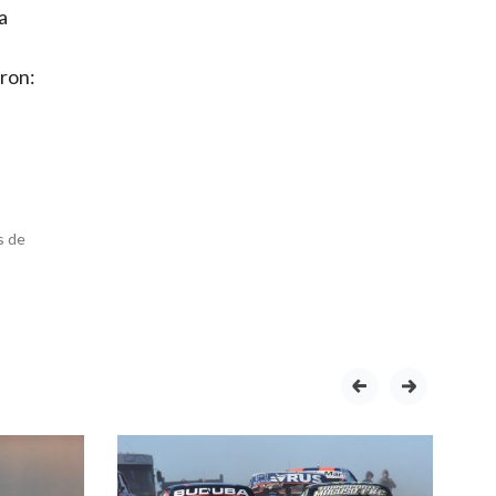
a
aron:
s de
prev
next