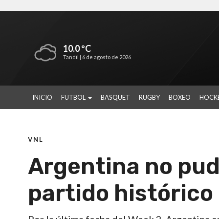
10.0 ºC
Tandil |
6 de agosto de 2026
INICIO
FUTBOL
BASQUET
RUGBY
BOXEO
HOCK
VNL
Argentina no pud
partido histórico