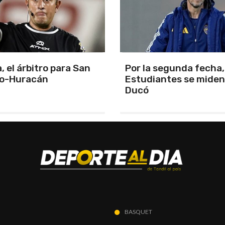
segunda fecha, Boca y
La cuarta fecha del
antes se miden en el
campeonato de APAC
corre en Mar del Plata
BASQUET