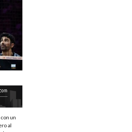
ó con un
ero al