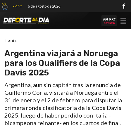
7.6 ºC
6 de agosto de 2026
FM 97.1
Tog
EN VIVO
nav
Tenis
Argentina viajará a Noruega
para los Qualifiers de la Copa
Davis 2025
Argentina, aun sin capitán tras la renuncia de
Guillermo Coria, visitará a Noruega entre el
31 de enero y el 2 de febrero para disputar la
primera ronda clasificatoria de la Copa Davis
2025, luego de haber perdido con Italia -
bicampeona reinante- en los cuartos de final.