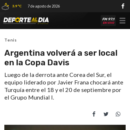
3.9 ºC
7 de agosto de 2026
FM 97.1
Tog
EN VIVO
nav
Tenis
Argentina volverá a ser local
en la Copa Davis
Luego de la derrota ante Corea del Sur, el
equipo liderado por Javier Frana chocará ante
Turquía entre el 18 y el 20 de septiembre por
el Grupo Mundial I.