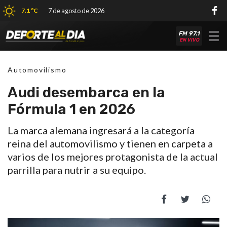
7.1 ºC
7 de agosto de 2026
FM 97.1
Tog
EN VIVO
nav
Automovilismo
Audi desembarca en la
Fórmula 1 en 2026
La marca alemana ingresará a la categoría
reina del automovilismo y tienen en carpeta a
varios de los mejores protagonista de la actual
parrilla para nutrir a su equipo.