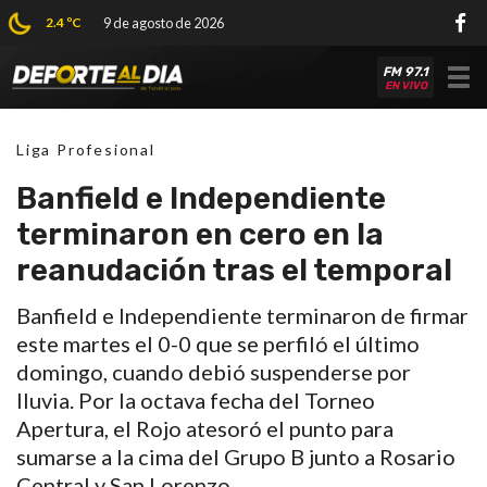
2.4 ºC
9 de agosto de 2026
FM 97.1
Tog
EN VIVO
nav
Liga Profesional
Banfield e Independiente
terminaron en cero en la
reanudación tras el temporal
Banfield e Independiente terminaron de firmar
este martes el 0-0 que se perfiló el último
domingo, cuando debió suspenderse por
lluvia. Por la octava fecha del Torneo
Apertura, el Rojo atesoró el punto para
sumarse a la cima del Grupo B junto a Rosario
Central y San Lorenzo.