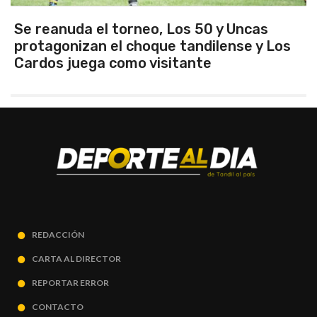
 y Uncas
Este sábado desde las 13 hs v
lense y Los
Santamarina-San Martín por 
FM 97.1 - Radio Tandil
REDACCIÓN
CARTA AL DIRECTOR
REPORTAR ERROR
CONTACTO