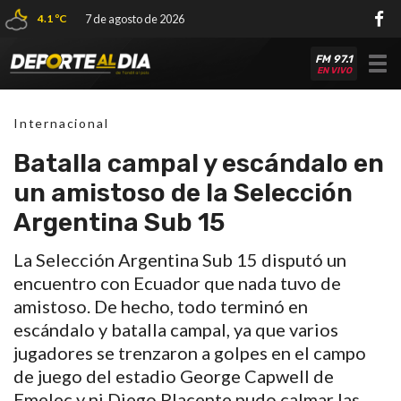
4.1 ºC
7 de agosto de 2026
FM 97.1
Tog
EN VIVO
nav
Internacional
Batalla campal y escándalo en
un amistoso de la Selección
Argentina Sub 15
La Selección Argentina Sub 15 disputó un
encuentro con Ecuador que nada tuvo de
amistoso. De hecho, todo terminó en
escándalo y batalla campal, ya que varios
jugadores se trenzaron a golpes en el campo
de juego del estadio George Capwell de
Emelec y ni Diego Placente pudo calmar las