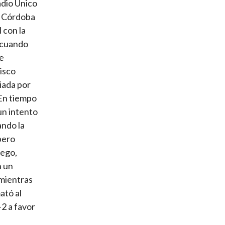
adio Único
e Córdoba
 con la
, cuando
ue
isco
iada por
 En tiempo
un intento
ando la
pero
uego,
n un
 mientras
ató al
-2 a favor