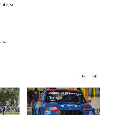
late, se
s de
prev
next