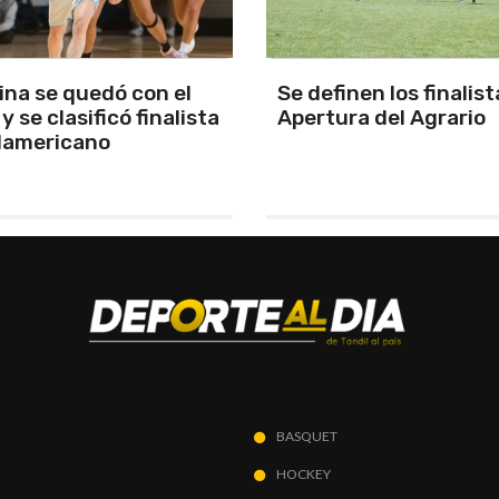
nen los finalistas del
Aldrighetti voló en To
a del Agrario
quedó con la pole en e
regreso del formato
tradicional
BASQUET
HOCKEY