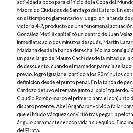
actividad a poco para el inicio de la Copa del Mun
Madre de Ciudades de Santiago del Estero. En est
en el tiempo reglamentario y luego, en la tanda de p
victoria 4-2, producto de una fenomenal actuación
González Metilli capitalizó un centro de Juan Veláz
inmediata: solo dos minutos después, Martín Lazart
Maidana desde la banda derecha. Molina consiguió 
un pase largo de Mauro Cachi desde la mitad de la 
de descuento, cuando el marcador parecía sellado, 
previo, logró igualar el partido a los 93 minutos c
definición desde el punto penal. En la tanda de pen
Cardozo detuvo el remate junto al palo izquierdo.
Claudio Pombo marcó el primero para el conjunto d
disparo potente. Abel Argañaraz volvió a fallar pa
que el Mudo Vázquez convirtió tras pegar la pelota 
ángulo para mantener con vida a su equipo. Finalmen
del Pirata.