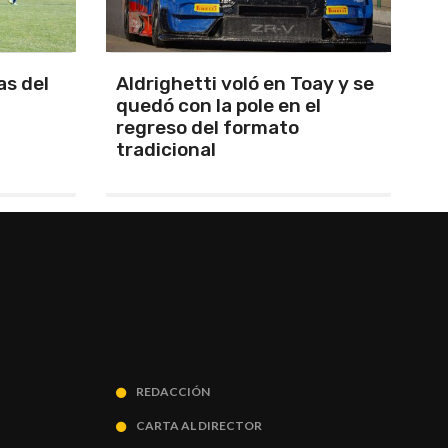
ay y se
Emanuel Ance, subcampeón
M
l
nacional en Rosario
L
REDACCIÓN
CARTA AL DIRECTOR