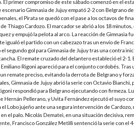
do. El primer compromiso de este sábado comenzó en el est
e escenario Gimnasia de Jujuy empató 2-2 con Belgrano d
enales, el Pirata se quedó con el pase a los octavos de final
 de Thiago Cardozo. El marcador se abrió a los 18 minutos
quez y empujó la pelota al arco. La reacción de Gimnasia f
e igualó el partido con un cabezazo tras un envío de Franc
el segundo gol para Gimnasia de Jujuy tras una contra inic
cancha. El remate cruzado del delantero estableció el 2-1.
Emiliano Rigoni apareció para el conjunto cordobés. Tras 
on un remate preciso, evitando la derrota de Belgrano y forz
ales, Gimnasia de Jujuy abrió la serie con Octavio Bianchi, 
 Rigoni respondió para Belgrano ejecutando con firmeza. L
e Hernán Pellerano, y Uvita Fernández ejecutó el suyo co
ra el Lobo jujeño ante una segura intervención de Cardozo,
en el palo. Nicolás Dematei, en una situación decisiva, rem
te, Francisco González Metilli sentenció la serie con el 4