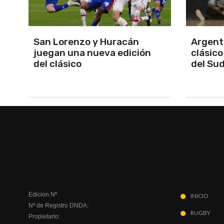
Argentina se quedó con el
Se defi
clásico y se clasificó finalista
Apertur
del Sudamericano
Edicion Nº
INICIO
Nº de Registro DNDA:
RUGBY
Propietario: