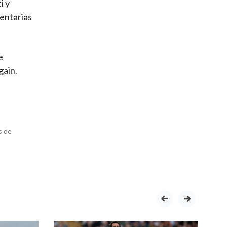
i y
entarias
e
gain.
s de
prev
next