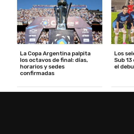
Los seleccionados Sub 15 y
Santam
Sub 13 de Tandil ganaron en
Martín 
el debut
será Ma