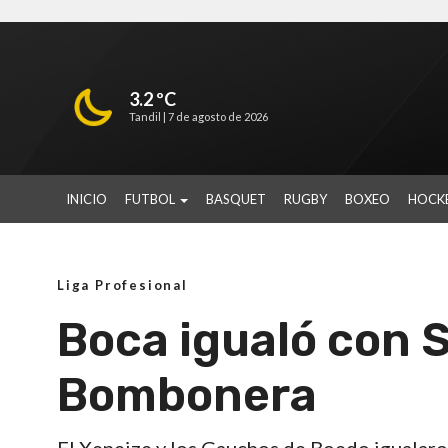
3.2 ºC
Tandil |
7 de agosto de 2026
INICIO
FUTBOL
BASQUET
RUGBY
BOXEO
HOCK
Liga Profesional
Boca igualó con 
Bombonera