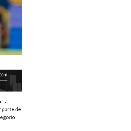
n La
r parte de
regorio