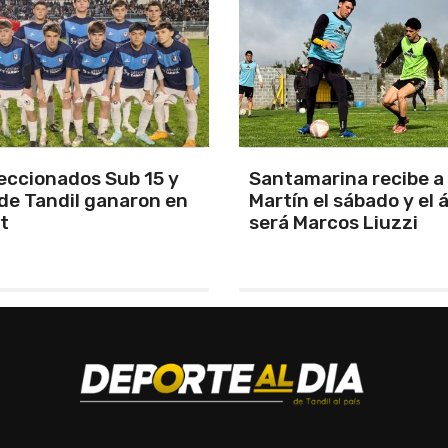
arina recibe a San
Los Pumas se prepara
el sábado y el árbitro
enfrentar a Sudáfric
rcos Liuzzi