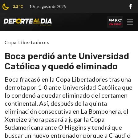
2.2 ºC
10 de agosto de 2026
FM 97.1
Tog
EN VIVO
nav
Copa Libertadores
Boca perdió ante Universidad
Católica y quedó eliminado
Boca fracasó en la Copa Libertadores tras una
derrota por 1-0 ante Universidad Católica que
lo condenó a quedar eliminado del certamen
continental. Así, después de la quinta
eliminación consecutiva en La Bombonera, el
Xeneize ahora pasará a jugar la Copa
Sudamericana ante O'Higgins y tendrá que
buscar un nuevo entrenador porque a Claudio