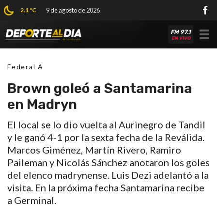
2.1 ºC
9 de agosto de 2026
FM 97.1
Tog
EN VIVO
nav
Federal A
Brown goleó a Santamarina
en Madryn
El local se lo dio vuelta al Aurinegro de Tandil
y le ganó 4-1 por la sexta fecha de la Reválida.
Marcos Giménez, Martín Rivero, Ramiro
Paileman y Nicolás Sánchez anotaron los goles
del elenco madrynense. Luis Dezi adelantó a la
visita. En la próxima fecha Santamarina recibe
a Germinal.