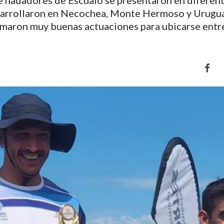
de nadadores de Escualo se presentaron en diferen
sarrollaron en Necochea, Monte Hermoso y Urugua
sumaron muy buenas actuaciones para ubicarse entr