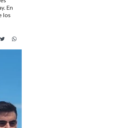
tes
y. En
e los