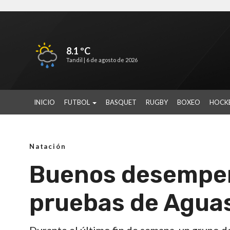
8.1 ºC
Tandil |
6 de agosto de 2026
INICIO
FUTBOL
BASQUET
RUGBY
BOXEO
HOCK
Natación
Buenos desempeñ
pruebas de Aguas