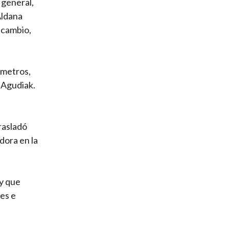
 general,
Aldana
n cambio,
 metros,
 Agudiak.
rasladó
dora en la
 y que
es e