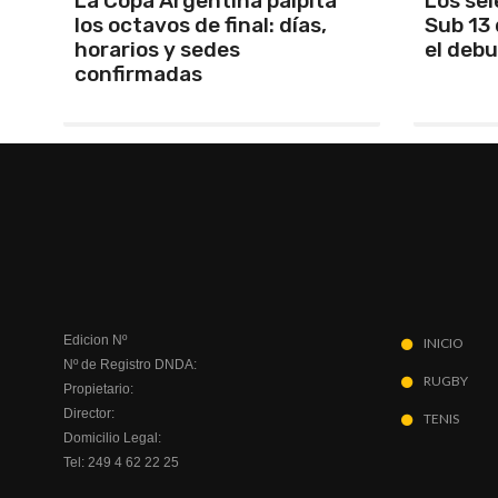
Los seleccionados Sub 15 y
Santam
Sub 13 de Tandil ganaron en
Martín 
el debut
será Ma
Edicion Nº
INICIO
Nº de Registro DNDA:
RUGBY
Propietario:
Director:
TENIS
Domicilio Legal:
Tel: 249 4 62 22 25