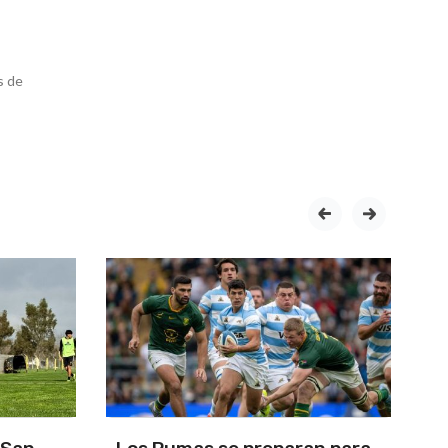
s de
prev
next