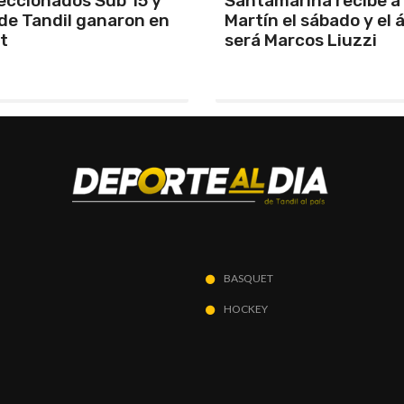
arina recibe a San
Los Pumas se prepara
el sábado y el árbitro
enfrentar a Sudáfric
rcos Liuzzi
BASQUET
HOCKEY