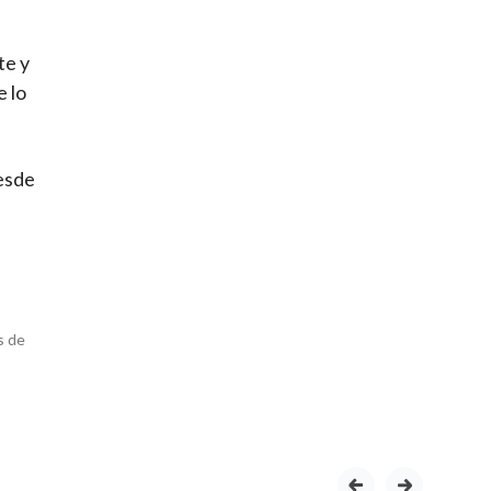
te y
e lo
desde
s de
prev
next