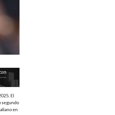
2025. El
su segundo
taliano en