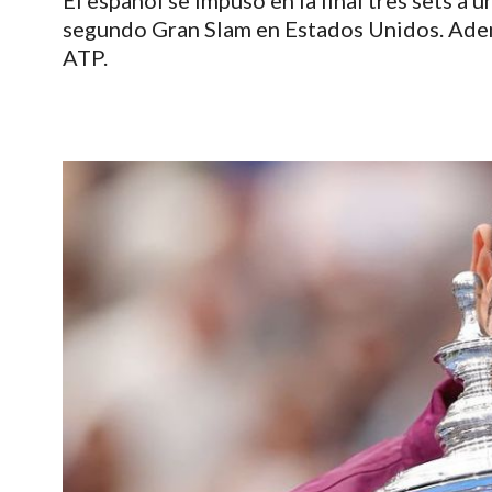
El español se impuso en la final tres sets a u
segundo Gran Slam en Estados Unidos. Ademá
ATP.