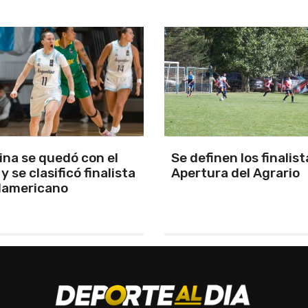
nen los finalistas del
Aldrighetti voló en To
a del Agrario
quedó con la pole en e
regreso del formato
tradicional