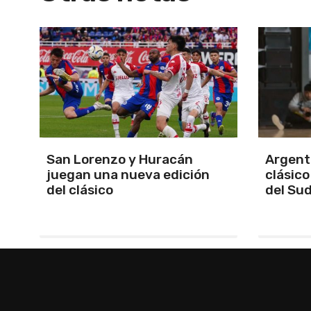
Argentina se quedó con el
Se defi
clásico y se clasificó finalista
Apertur
del Sudamericano