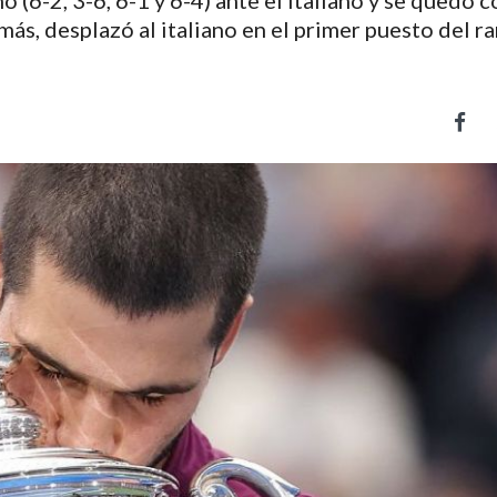
no (6-2, 3-6, 6-1 y 6-4) ante el italiano y se quedó c
s, desplazó al italiano en el primer puesto del r