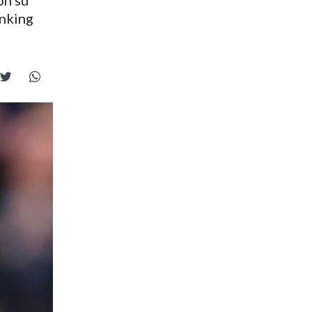
on su
anking