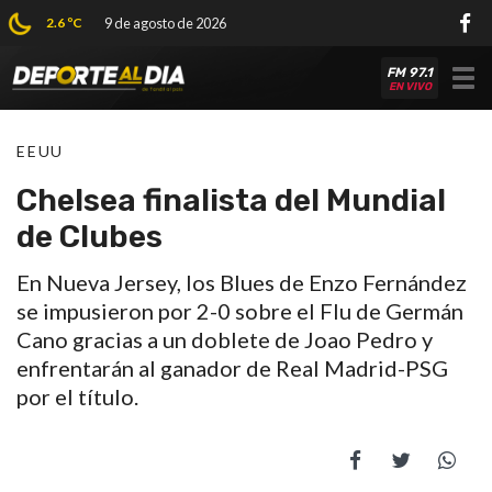
2.6 ºC
9 de agosto de 2026
FM 97.1
Tog
EN VIVO
nav
EEUU
Chelsea finalista del Mundial
de Clubes
En Nueva Jersey, los Blues de Enzo Fernández
se impusieron por 2-0 sobre el Flu de Germán
Cano gracias a un doblete de Joao Pedro y
enfrentarán al ganador de Real Madrid-PSG
por el título.