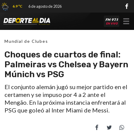
6.9 ºC
6 de agosto de 2026
FM 97.1
Tog
EN VIVO
nav
Mundial de Clubes
Choques de cuartos de final:
Palmeiras vs Chelsea y Bayern
Múnich vs PSG
El conjunto alemán jugó su mejor partido en el
certamen y se impuso por 4 a 2 ante el
Mengão. En la próxima instancia enfrentará al
PSG que goleó al Inter Miami de Messi.