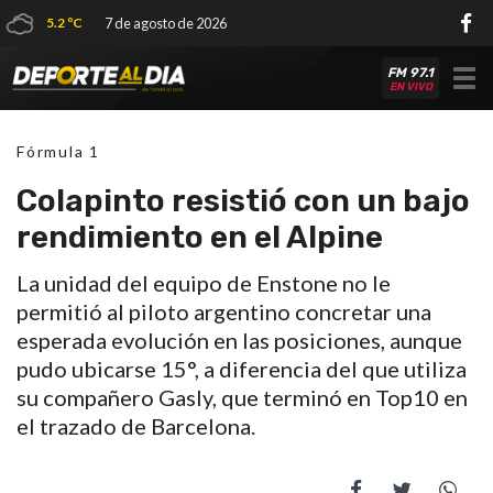
5.2 ºC
7 de agosto de 2026
FM 97.1
Tog
EN VIVO
nav
Fórmula 1
Colapinto resistió con un bajo
rendimiento en el Alpine
La unidad del equipo de Enstone no le
permitió al piloto argentino concretar una
esperada evolución en las posiciones, aunque
pudo ubicarse 15°, a diferencia del que utiliza
su compañero Gasly, que terminó en Top10 en
el trazado de Barcelona.