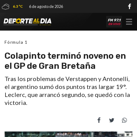
6.3 ºC
6 de agosto de 2026
FM 97.1
Tog
EN VIVO
nav
Fórmula 1
Colapinto terminó noveno en
el GP de Gran Bretaña
Tras los problemas de Verstappen y Antonelli,
el argentino sumó dos puntos tras largar 19°.
Leclerc, que arrancó segundo, se quedó con la
victoria.