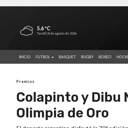
5.6 ºC
Tandil |
8 de agosto de 2026
INICIO
FUTBOL
BASQUET
RUGBY
BOXEO
HOCK
Premios
Colapinto y Dibu 
Olimpia de Oro