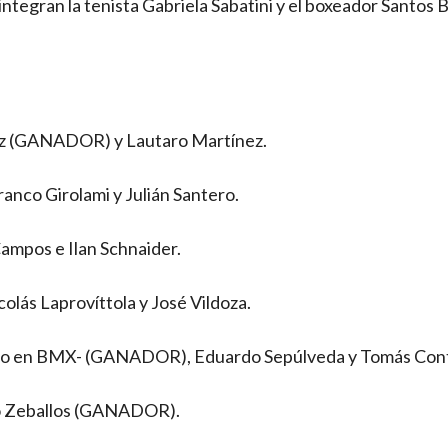
 integran la tenista Gabriela Sabatini y el boxeador Santos
nez (GANADOR) y Lautaro Martínez.
nco Girolami y Julián Santero.
ampos e Ilan Schnaider.
ás Laprovíttola y José Vildoza.
mpico en BMX- (GANADOR), Eduardo Sepúlveda y Tomás Con
io Zeballos (GANADOR).