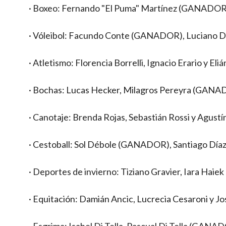
· Boxeo: Fernando "El Puma" Martínez (GANADOR),
· Vóleibol: Facundo Conte (GANADOR), Luciano De
· Atletismo: Florencia Borrelli, Ignacio Erario y 
· Bochas: Lucas Hecker, Milagros Pereyra (GANAD
· Canotaje: Brenda Rojas, Sebastián Rossi y Agus
· Cestoball: Sol Débole (GANADOR), Santiago Díaz 
· Deportes de invierno: Tiziano Gravier, Iara Hai
· Equitación: Damián Ancic, Lucrecia Cesaroni y
· Esgrima: Isabel Di Tella, Pascual Di Tella (GANA