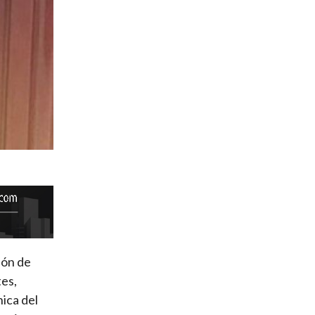
ión de
tes,
ica del