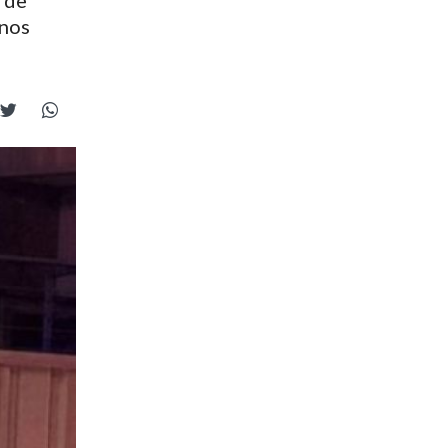
o de
enos