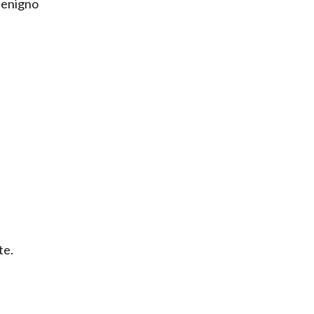
 Benigno
te.