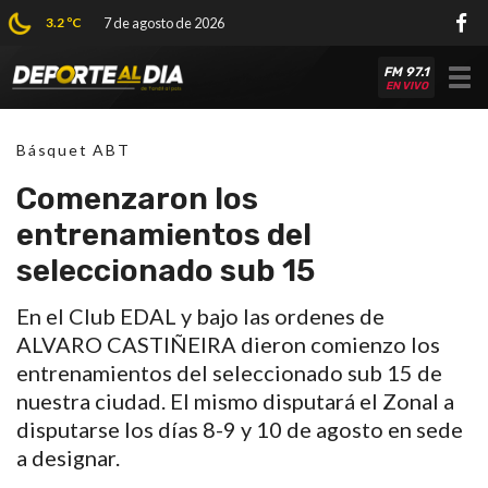
3.2 ºC
7 de agosto de 2026
FM 97.1
Tog
EN VIVO
nav
Básquet ABT
Comenzaron los
entrenamientos del
seleccionado sub 15
En el Club EDAL y bajo las ordenes de
ALVARO CASTIÑEIRA dieron comienzo los
entrenamientos del seleccionado sub 15 de
nuestra ciudad. El mismo disputará el Zonal a
disputarse los días 8-9 y 10 de agosto en sede
a designar.