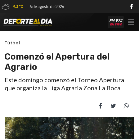
9.2 ºC
6 de agosto de 2026
FM 97.1
Tog
EN VIVO
nav
Fútbol
Comenzó el Apertura del
Agrario
Este domingo comenzó el Torneo Apertura
que organiza la Liga Agraria Zona La Boca.