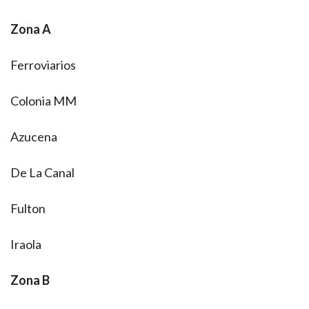
Zona A
Ferroviarios
Colonia MM
Azucena
De La Canal
Fulton
Iraola
Zona B