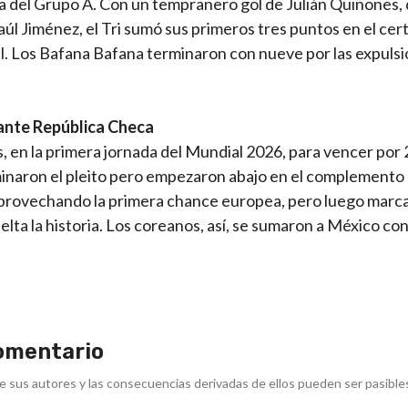
ha del Grupo A. Con un tempranero gol de Julián Quiñones,
úl Jiménez, el Tri sumó sus primeros tres puntos en el ce
al. Los Bafana Bafana terminaron con nueve por las expuls
 ante República Checa
 en la primera jornada del Mundial 2026, para vencer por 
minaron el pleito pero empezaron abajo en el complement
l aprovechando la primera chance europea, pero luego marc
a la historia. Los coreanos, así, se sumaron a México con
omentario
e sus autores y las consecuencias derivadas de ellos pueden ser pasible