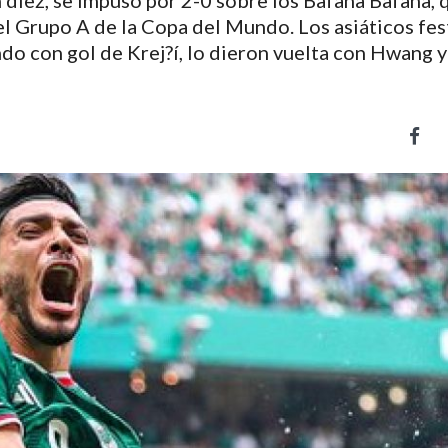
n diez, se impuso por 2-0 sobre los Bafana Bafana, 
el Grupo A de la Copa del Mundo. Los asiáticos fes
do con gol de Krej?í, lo dieron vuelta con Hwang 