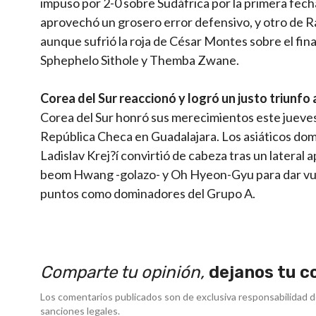
impuso por 2-0 sobre Sudáfrica por la primera fec
aprovechó un grosero error defensivo, y otro de Ra
aunque sufrió la roja de César Montes sobre el fin
Sphephelo Sithole y Themba Zwane.
Corea del Sur reaccionó y logró un justo triunfo
Corea del Sur honró sus merecimientos este jueves,
República Checa en Guadalajara. Los asiáticos do
Ladislav Krej?í convirtió de cabeza tras un latera
beom Hwang -golazo- y Oh Hyeon-Gyu para dar vuelt
puntos como dominadores del Grupo A.
Comparte tu opinión,
dejanos tu c
Los comentarios publicados son de exclusiva responsabilidad d
sanciones legales.