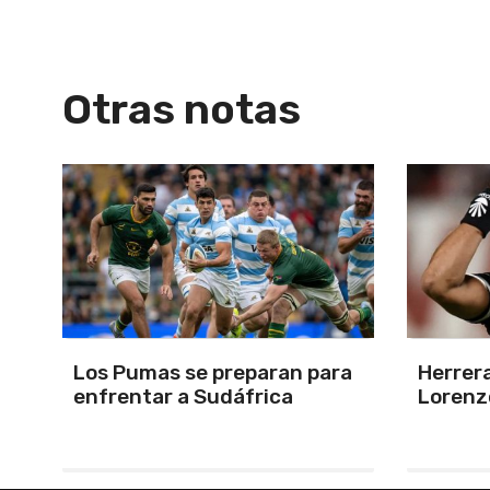
Otras notas
a
Herrera, el árbitro para San
Por la 
Lorenzo-Huracán
Estudi
Ducó