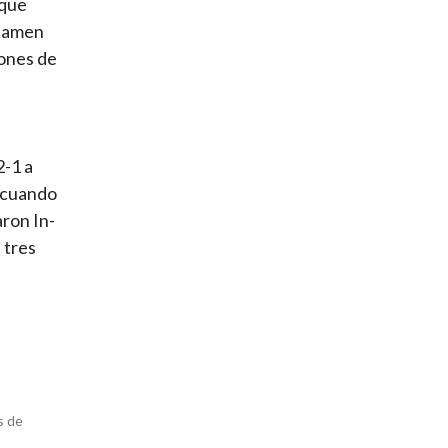
 que
rtamen
iones de
2-1 a
o cuando
aron In-
 tres
s de