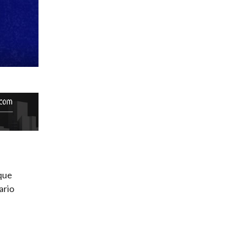
nque
ario