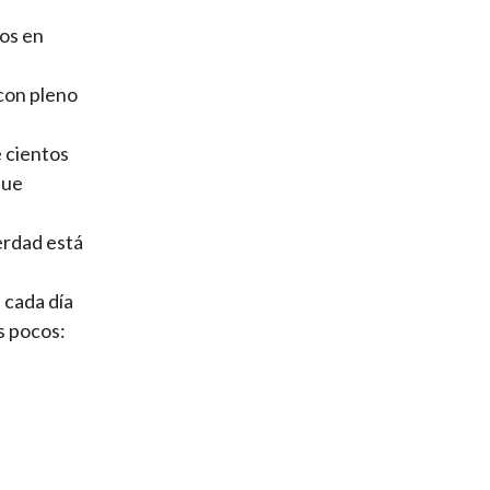
tos en
con pleno
 cientos
que
erdad está
 cada día
s pocos: