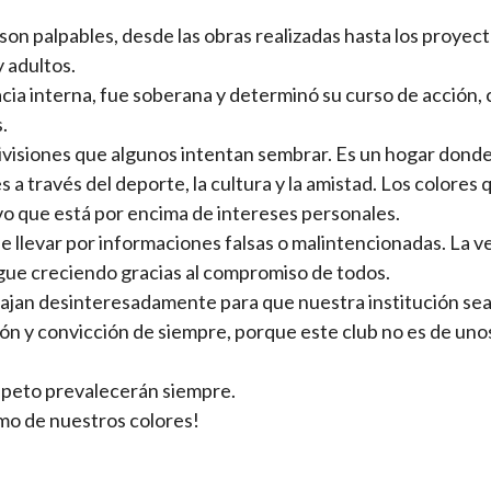
 son palpables, desde las obras realizadas hasta los proyec
 adultos.
ia interna, fue soberana y determinó su curso de acción, 
.
ivisiones que algunos intentan sembrar. Es un hogar donde
 a través del deporte, la cultura y la amistad. Los colores 
o que está por encima de intereses personales.
se llevar por informaciones falsas o malintencionadas. La v
igue creciendo gracias al compromiso de todos.
jan desinteresadamente para que nuestra institución sea
ón y convicción de siempre, porque este club no es de uno
espeto prevalecerán siempre.
itmo de nuestros colores!