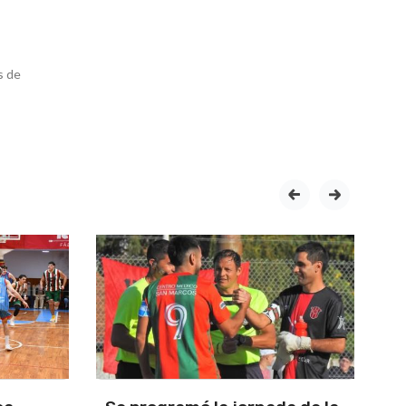
s de
prev
next