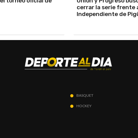
y Progreso busca
Se programó la jornad
la serie frente a
URD
ndiente de Pigüé
BASQUET
HOCKEY