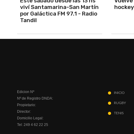
s
Vuelve el torneo oficial de
Unión 
ín
hockey
cerrar 
io
Indepe
Edicion Nº
INICIO
Nº de Registro DNDA:
RUGBY
Propietario:
Director:
TENIS
Domicilio Legal:
Tel: 249 4 62 22 25