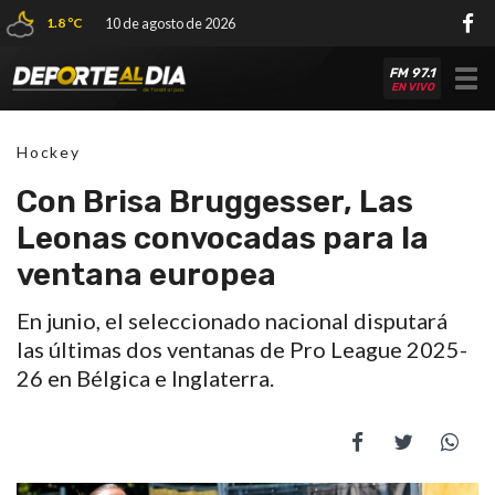
1.8 ºC
10 de agosto de 2026
FM 97.1
Tog
EN VIVO
nav
Hockey
Con Brisa Bruggesser, Las
Leonas convocadas para la
ventana europea
En junio, el seleccionado nacional disputará
las últimas dos ventanas de Pro League 2025-
26 en Bélgica e Inglaterra.