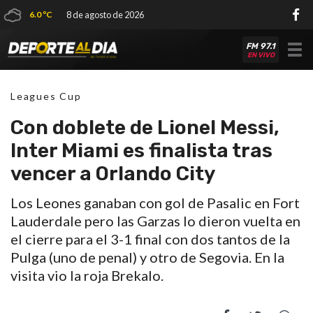
6.0 ºC
8 de agosto de 2026
FM 97.1
Tog
EN VIVO
nav
Leagues Cup
Con doblete de Lionel Messi,
Inter Miami es finalista tras
vencer a Orlando City
Los Leones ganaban con gol de Pasalic en Fort
Lauderdale pero las Garzas lo dieron vuelta en
el cierre para el 3-1 final con dos tantos de la
Pulga (uno de penal) y otro de Segovia. En la
visita vio la roja Brekalo.