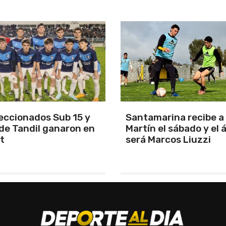
arina recibe a San
Los Pumas se prepara
el sábado y el árbitro
enfrentar a Sudáfric
rcos Liuzzi