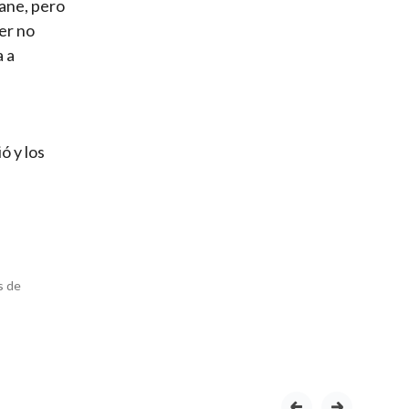
Kane, pero
er no
a a
ó y los
s de
prev
next