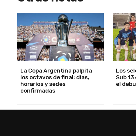
Los seleccionados Sub 15 y
Santam
Sub 13 de Tandil ganaron en
Martín 
el debut
será Ma