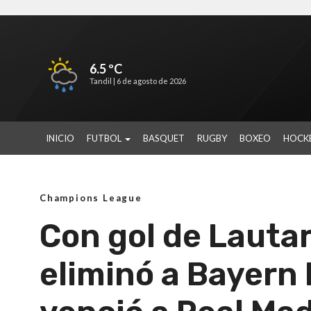
6.5 ºC
Tandil |
6 de agosto de 2026
INICIO
FUTBOL
BASQUET
RUGBY
BOXEO
HOCK
Champions League
Con gol de Lautar
eliminó a Bayern