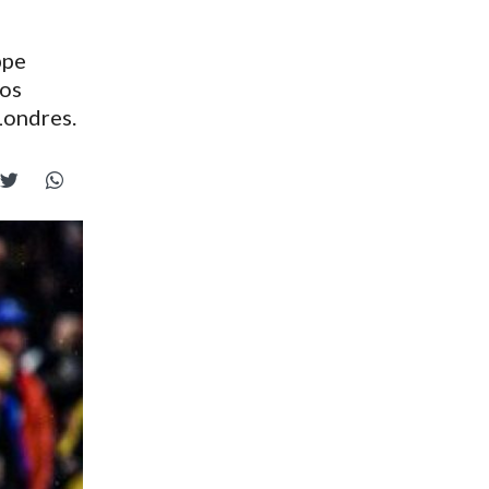
ppe
los
Londres.