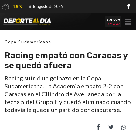
4.8 ºC
8 de agosto de 2026
FM 97.1
Tog
EN VIVO
nav
Copa Sudamericana
Racing empató con Caracas y
se quedó afuera
Racing sufrió un golpazo en la Copa
Sudamericana. La Academia empató 2-2 con
Caracas en el Cilindro de Avellaneda por la
fecha 5 del Grupo E y quedó eliminado cuando
todavía le queda un partido por disputarse.