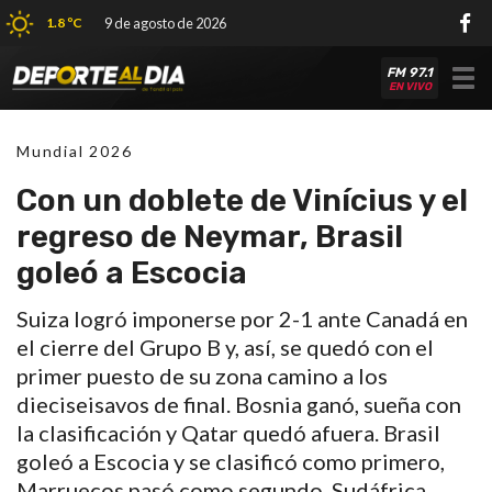
1.8 ºC
9 de agosto de 2026
FM 97.1
Tog
EN VIVO
nav
Mundial 2026
Con un doblete de Vinícius y el
regreso de Neymar, Brasil
goleó a Escocia
Suiza logró imponerse por 2-1 ante Canadá en
el cierre del Grupo B y, así, se quedó con el
primer puesto de su zona camino a los
dieciseisavos de final. Bosnia ganó, sueña con
la clasificación y Qatar quedó afuera. Brasil
goleó a Escocia y se clasificó como primero,
Marruecos pasó como segundo. Sudáfrica