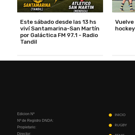
s
Vuelve el torneo oficial de
Unión 
ín
hockey
cerrar 
io
Indepe
Edicion Nº
INICIO
Nº de Registro DNDA:
RUGBY
Propietario:
Director: