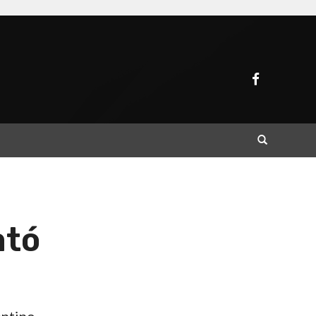
Buscar
ató