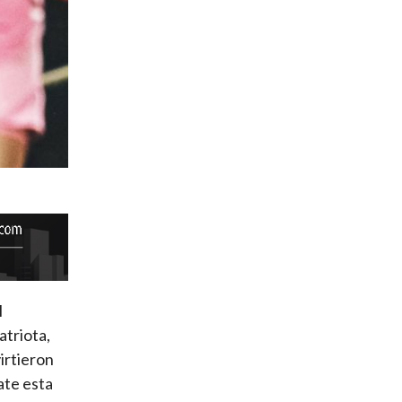
l
atriota,
irtieron
ate esta