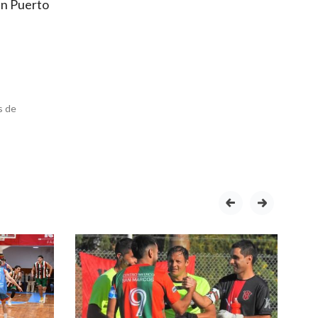
en Puerto
s de
prev
next