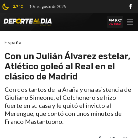
2.7 ºC
10 de agosto de 2026
FM 97.1
Tog
EN VIVO
nav
España
Con un Julián Álvarez estelar,
Atlético goleó al Real en el
clásico de Madrid
Con dos tantos de la Araña y una asistencia de
Giuliano Simeone, el Colchonero se hizo
fuerte en su casa y le quitó el invicto al
Merengue, que contó con unos minutos de
Franco Mastantuono.