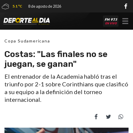
5.1 ºC
8 de agosto de 2026
FM 97.1
Tog
EN VIVO
nav
Copa Sudamericana
Costas: "Las finales no se
juegan, se ganan"
El entrenador de la Academia habló tras el
triunfo por 2-1 sobre Corinthians que clasificó
a su equipo a la definición del torneo
internacional.