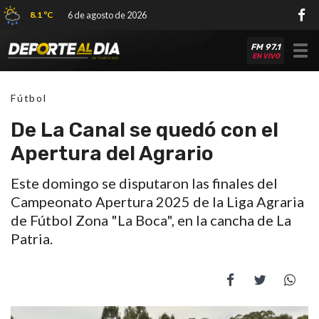
8.1 ºC
6 de agosto de 2026
FM 97.1
Tog
EN VIVO
nav
Fútbol
De La Canal se quedó con el
Apertura del Agrario
Este domingo se disputaron las finales del
Campeonato Apertura 2025 de la Liga Agraria
de Fútbol Zona "La Boca", en la cancha de La
Patria.