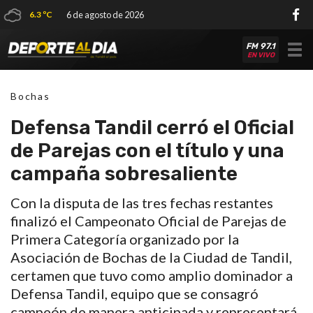
6.3 ºC
6 de agosto de 2026
FM 97.1
Tog
EN VIVO
nav
Bochas
Defensa Tandil cerró el Oficial
de Parejas con el título y una
campaña sobresaliente
Con la disputa de las tres fechas restantes
finalizó el Campeonato Oficial de Parejas de
Primera Categoría organizado por la
Asociación de Bochas de la Ciudad de Tandil,
certamen que tuvo como amplio dominador a
Defensa Tandil, equipo que se consagró
campeón de manera anticipada y representará