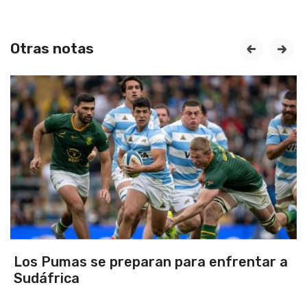
Otras notas
prev
next
Pumas se preparan para enfrentar a
Herr
frica
Hura