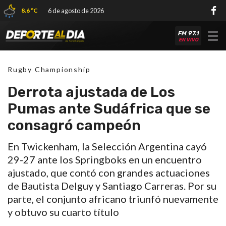
8.6 ºC
6 de agosto de 2026
FM 97.1
Tog
EN VIVO
nav
Rugby Championship
Derrota ajustada de Los
Pumas ante Sudáfrica que se
consagró campeón
En Twickenham, la Selección Argentina cayó
29-27 ante los Springboks en un encuentro
ajustado, que contó con grandes actuaciones
de Bautista Delguy y Santiago Carreras. Por su
parte, el conjunto africano triunfó nuevamente
y obtuvo su cuarto título