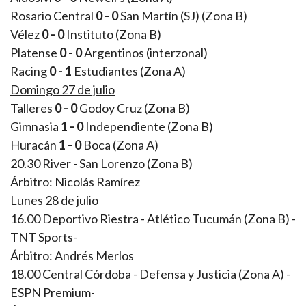
Rosario Central
0 - 0
San Martín (SJ) (Zona B)
Vélez
0 - 0
Instituto (Zona B)
Platense
0 - 0
Argentinos (interzonal)
Racing
0 - 1
Estudiantes (Zona A)
Domingo 27 de julio
Talleres
0 - 0
Godoy Cruz (Zona B)
Gimnasia
1 - 0
Independiente (Zona B)
Huracán
1 - 0
Boca (Zona A)
20.30 River - San Lorenzo (Zona B)
Árbitro: Nicolás Ramírez
Lunes 28 de julio
16.00 Deportivo Riestra - Atlético Tucumán (Zona B) -
TNT Sports-
Árbitro: Andrés Merlos
18.00 Central Córdoba - Defensa y Justicia (Zona A) -
ESPN Premium-