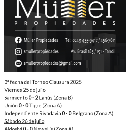
3ª fecha del Torneo Clausura 2025
Viernes 25 de julio
Sarmiento
0 - 2
Lanús (Zona B)
Unión
0 - 0
Tigre (Zona A)
Independiente Rivadavia
0 - 0
Belgrano (Zona A)
Sábado 26 de julio
Aldosivi
0 - 0
Newell's (Zona A)