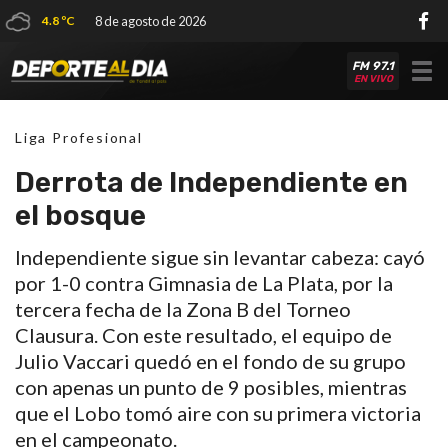
4.8 ºC
8 de agosto de 2026
FM 97.1
Tog
EN VIVO
nav
Liga Profesional
Derrota de Independiente en
el bosque
Independiente sigue sin levantar cabeza: cayó
por 1-0 contra Gimnasia de La Plata, por la
tercera fecha de la Zona B del Torneo
Clausura. Con este resultado, el equipo de
Julio Vaccari quedó en el fondo de su grupo
con apenas un punto de 9 posibles, mientras
que el Lobo tomó aire con su primera victoria
en el campeonato.