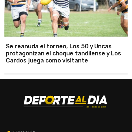
neo, Los 50 y Uncas
Este sábado desde 
hoque tandilense y Los
Santamarina-San M
 visitante
FM 97.1 - Radio Tan
REDACCIÓN