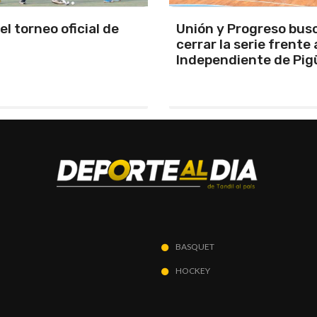
y Progreso busca
Se programó la jornad
la serie frente a
URD
ndiente de Pigüé
BASQUET
HOCKEY