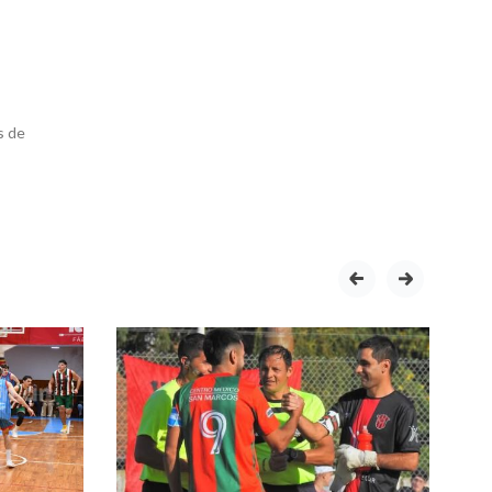
s de
prev
next