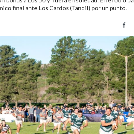
on bonus a Los 50 y lidera en soledad. En el otro pa
nico final ante Los Cardos (Tandil) por un punto.