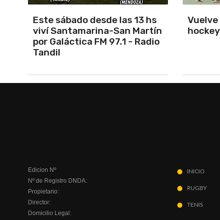
s
Vuelve el torneo oficial de
Unión 
ín
hockey
cerrar 
io
Indepe
Edicion Nº
INICIO
Nº de Registro DNDA:
RUGBY
Propietario:
Director:
TENIS
Domicilio Legal: